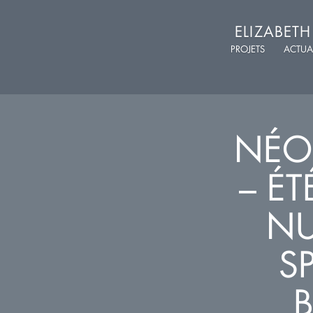
ELIZABET
PROJETS
ACTUA
NÉO
– ÉT
N
S
B