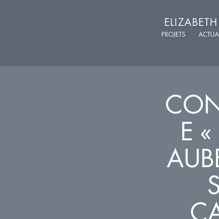
ELIZABET
PROJETS
ACTUA
CON
E «
AUBE
S
C