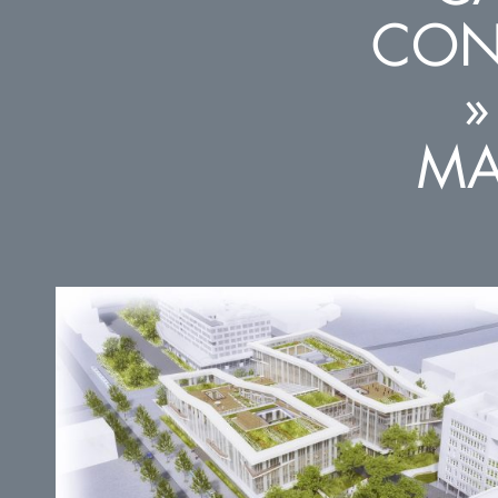
CON
»
MA