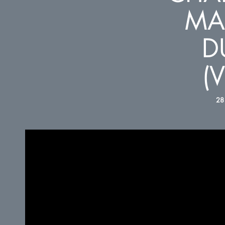
MA
D
(
28