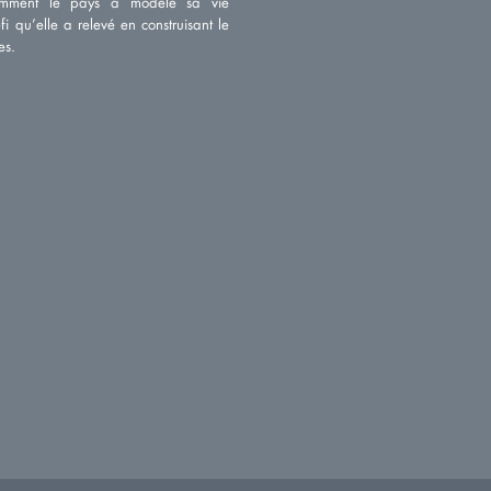
comment le pays a modelé sa vie
i qu’elle a relevé en construisant le
es.