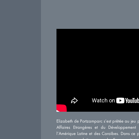
Elizabeth de Portzamparc s’est prêtée au jeu 
Affaires Etrangères et du Développement 
l’Amérique Latine et des Caraïbes. Dans ce port