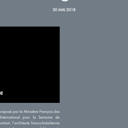
30 MAI 2018
proposé par le Ministère Français des
International pour la Semaine de
rait, l’architecte franco-brésilienne