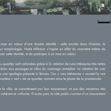
mise en valeur d’une double identité : celle ancrée dans l’histoire, le
 leur morphologie. Notre réflexion s’inspire en effet du caractère même de
er cette identité, et de participer à sa mise en valeur.
u quartier, sont valorisées grâce à la création de rues intérieures très vertes
 écho aux passages et villas du voisinage immédiat. La création de rues
ge une typologie présente à Vanves. Ces « rues intérieures » ouvrent la vue
ractère « vert » de ce quartier, ravivant ainsi le plaisir de la promenade.
 la ville, se caractérisent par leur mouvement, et par des variations très
 cohérent et uniforme. D’autre part, le côté jardin s’anime d’un mouvement