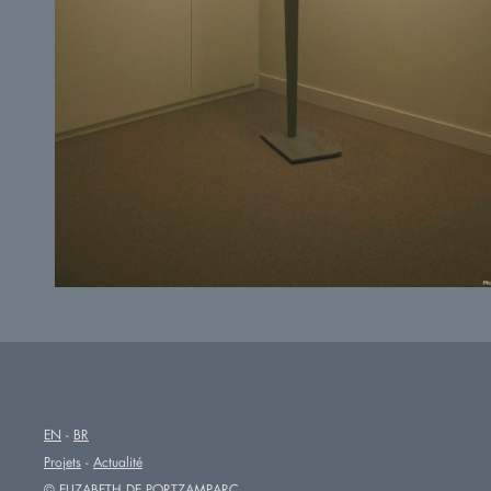
EN
BR
Projets
Actualité
© ELIZABETH DE PORTZAMPARC