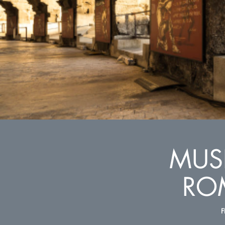
MUS
RO
F