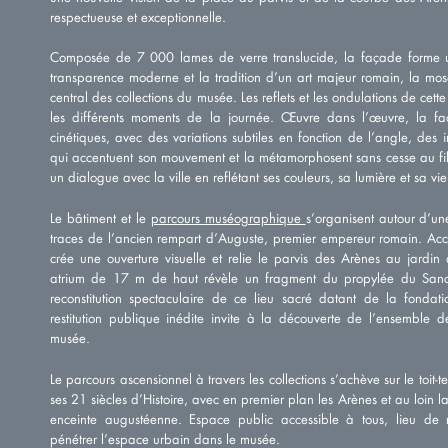
respectueuse et exceptionnelle.
Composée de 7 000 lames de verre translucide, la façade forme 
transparence moderne et la tradition d’un art majeur romain, la mo
central des collections du musée. Les reflets et les ondulations de cet
les différents moments de la journée. Œuvre dans l’œuvre, la fa
cinétiques, avec des variations subtiles en fonction de l’angle, des 
qui accentuent son mouvement et la métamorphosent sans cesse au fil 
un dialogue avec la ville en reflétant ses couleurs, sa lumière et sa vi
Le bâtiment et le
parcours muséographique
s’organisent autour d’une 
traces de l’ancien rempart d’Auguste, premier empereur romain. Acc
crée une ouverture visuelle et relie le parvis des Arènes au jardin
atrium de 17 m de haut révèle un fragment du propylée du Sanc
reconstitution spectaculaire de ce lieu sacré datant de la fondat
restitution publique inédite invite à la découverte de l’ensemble d
musée.
Le parcours ascensionnel à travers les collections s’achève sur le toit-
ses 21 siècles d’Histoire, avec en premier plan les Arènes et au loin 
enceinte augustéenne. Espace public accessible à tous, lieu de r
pénétrer l’espace urbain dans le musée.