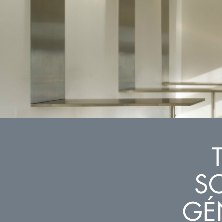
SO
GÉ